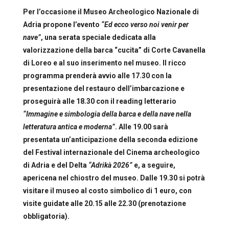
Per l’occasione
i
l
Museo
A
rcheologico
N
azionale
di
Adria
propo
ne
l’evento
“Ed ecco verso noi venir per
nave”
, una serata speciale dedicata alla
valorizzazione della barca “cucita” di Corte Cavanella
di Loreo e
a
l
suo inserimento
nel museo
. Il ricco
programma prenderà avvio alle 17.30 con la
presentazione del restauro dell’imbarcazione
e
proseguirà alle
18.30
con il
reading letterario
“Immagine e simbologia della barca e della nave nella
letteratura antica e moderna”
.
Alle
19.00 sarà
presentata un’anticipazione della seconda edizione
del Festival internazionale del Cinema archeologico
di Adria e del Delta
“A
drikà
2026”
e,
a seguire,
apericena nel chiostro del museo. D
alle 19.30 si potrà
visitare i
l museo al costo simbolico di 1 euro,
con
visite guidate
alle 20.15 alle 22.30
(
prenotazione
obbligatoria
)
.