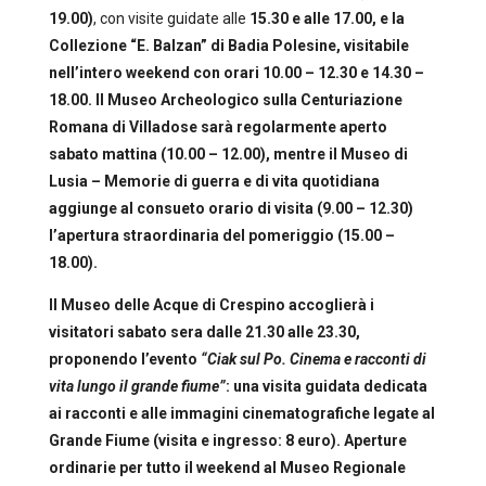
19.00
)
, con visite guidate alle
15.30 e alle 17.00,
e la
Collezione “E. Balzan” di Badia Polesine,
visitabile
nell’intero weekend con orari
10.00 – 12.30 e 14.30 –
18.00.
Il Museo Archeologico sulla Centuriazione
Romana di Villadose
sarà regolarmente aperto
sabato mattina (10.00 – 12.00), mentre il
Museo di
Lusia – Memorie di guerra e di vita quotidiana
aggiunge al consueto orario di visita (
9.00 – 12.30
)
l’apertura
straordinaria
del pomeriggio (
15.00 –
18.00
).
I
l
Museo delle Acque di Crespino
accoglierà i
visitatori sabato sera dalle
21.30 alle 23.30,
proponendo
l’evento
“Ciak sul Po. Cinema e racconti di
vita lungo il grande fiume”
: una visita guidata dedicata
ai racconti e alle immagini cinematografiche legate al
Grande Fiume
(v
isita e ingresso: 8 euro
).
Aperture
ordinarie per tutto il weekend al
Museo Regionale