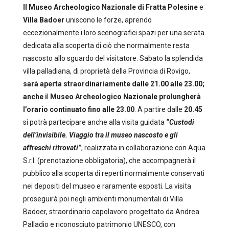
Il
Museo
A
rcheologico
N
azionale
di Fratta Polesine
e
Villa Badoer
uniscono le forze, aprendo
eccezionalmente i loro scenografici spazi per una serata
dedicata alla scoperta di ciò che normalmente resta
nascosto allo sguardo del visitatore. Sabato la splendida
villa palladiana, di proprietà della Provincia di Rovigo,
sarà aperta straordinariamente dalle 21.00 alle 23.00;
anche i
l
Museo
A
rcheologico
N
azionale
prolungherà
l’orario continuato
fino alle
23.00
. A partire dalle
20.45
si potrà partecipare anche alla visita guidata
“Custodi
dell’invisibile. Viaggio tra il museo nascosto e gli
affreschi ritrovati”
, realizzata in collaborazione con Aqua
S.r.l. (prenotazione obbligatoria), che accompagnerà il
pubblico alla scoperta di reperti normalmente conservati
nei depositi del museo e raramente esposti. La visita
proseguirà poi negli ambienti monumentali di Villa
Badoer, straordinario capolavoro progettato da Andrea
Palladio e riconosciuto patrimonio UNESCO, con