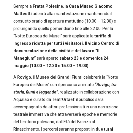
Sempre a
Fratta Polesine
, la
Casa Museo Giacomo
Matteotti
aderirà alla manifestazione mantenendo il
consueto orario di apertura mattutino (10.00 – 12.30) e
prolungando quello pomeridiano fino alle 22.00. Per la
“Notte Europea dei Musei” sarà applicata la
tariffa di
ingresso ridotta per tutti i visitatori.
Il vicino
Centro di
documentazione della civiltà e del lavoro “Il
Manegium”
sarà aperto
sabato 23
e
domenica 24
maggio
(
10.00 – 12.30 e 15.00 – 19.00
).
A
Rovigo
, il
Museo dei Grandi Fiumi
celebrerà la “Notte
Europea dei Musei” con il percorso animato
“Rovigo, tra
storia, fiumi e leggende”
, realizzato in collaborazione con
Aqualab e curato da TeatrOrtaet: il pubblico sarà
accompagnato da attori professionisti in una narrazione
teatrale immersiva che attraverserà epoche e memorie
del territorio polesano, dall’Età del Bronzo al
Rinascimento. I percorsi saranno proposti in
due turni