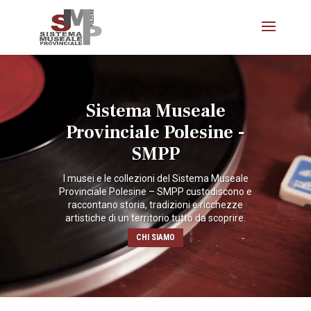
Video
Player
Sistema Museale
Provinciale Polesine -
SMPP
I musei e le collezioni del Sistema Museale
Provinciale Polesine – SMPP custodiscono e
raccontano storia, tradizioni e ricchezze
artistiche di un territorio tutto da scoprire.
CHI SIAMO