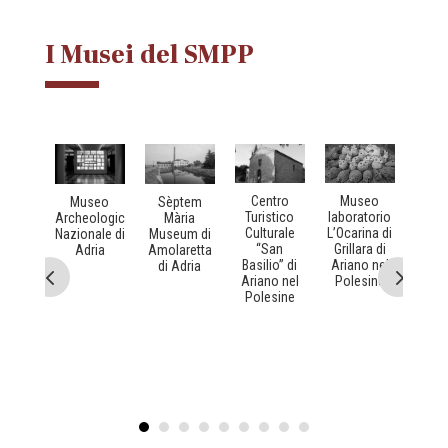
I Musei del SMPP
Museo
Centro
Museo
Sèptem
Coll
laboratorio
Turistico
Archeologico
Mària
“Eu
L’Ocarina di
Culturale
Nazionale di
Museum di
Balz
Grillara di
“San
Adria
Amolaretta
Ba
Ariano nel
Basilio” di
di Adria
Pol
Polesine
Ariano nel
Polesine
useo
ale "La
baia"
ca'
ioni