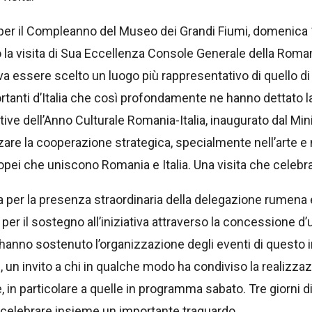
per il Compleanno del Museo dei Grandi Fiumi, domenica 19 
la visita di Sua Eccellenza Console Generale della Romani
a essere scelto un luogo più rappresentativo di quello di
portanti d’Italia che così profondamente ne hanno dettato l
ative dell’Anno Culturale Romania-Italia, inaugurato dal Min
are la cooperazione strategica, specialmente nell’arte e ne
uropei che uniscono Romania e Italia. Una visita che cele
a per la presenza straordinaria della delegazione rumena e
er il sostegno all’iniziativa attraverso la concessione d’
he hanno sostenuto l’organizzazione degli eventi di questo 
, un invito a chi in qualche modo ha condiviso la realizzaz
e, in particolare a quelle in programma sabato. Tre giorni di
e celebrare insieme un importante traguardo.