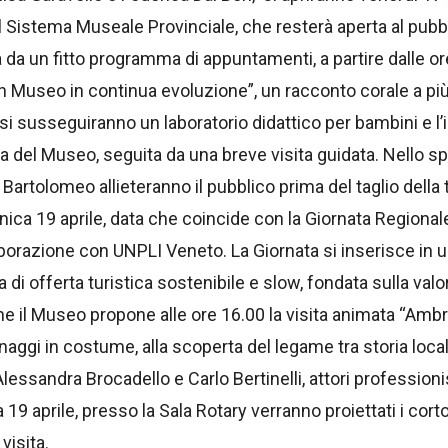
l Sistema Museale Provinciale, che resterà aperta al pubb
 da un fitto programma di appuntamenti, a partire dalle ore
 Museo in continua evoluzione”, un racconto corale a più v
i susseguiranno un laboratorio didattico per bambini e l’
 del Museo, seguita da una breve visita guidata. Nello spaz
artolomeo allieteranno il pubblico prima del taglio della tor
a 19 aprile, data che coincide con la Giornata Regionale d
orazione con UNPLI Veneto. La Giornata si inserisce in u
 di offerta turistica sostenibile e slow, fondata sulla val
sione il Museo propone alle ore 16.00 la visita animata “Amb
ggi in costume, alla scoperta del legame tra storia locale
Alessandra Brocadello e Carlo Bertinelli, attori professionis
9 aprile, presso la Sala Rotary verranno proiettati i corto
visita.