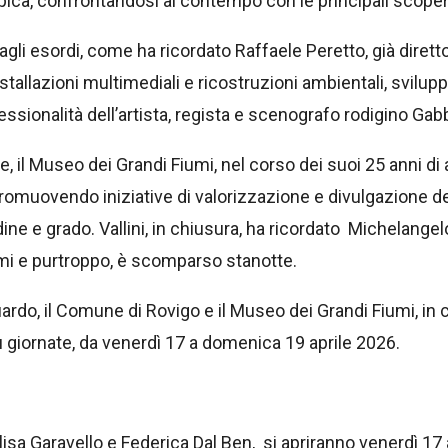
opica, confrontandosi al contempo con le principali scop
 dagli esordi, come ha ricordato Raffaele Peretto, già di
stallazioni multimediali e ricostruzioni ambientali, svilupp
essionalità dell’artista, regista e scenografo rodigino Gabb
e, il Museo dei Grandi Fiumi, nel corso dei suoi 25 anni di 
 promuovendo iniziative di valorizzazione e divulgazione de
ordine e grado. Vallini, in chiusura, ha ricordato Michelang
mi e purtroppo, è scomparso stanotte.
ardo, il Comune di Rovigo e il Museo dei Grandi Fiumi, i
ù giornate, da venerdì 17 a domenica 19 aprile 2026.
sa Garavello e Federica Dal Ben, si apriranno venerdì 17 a