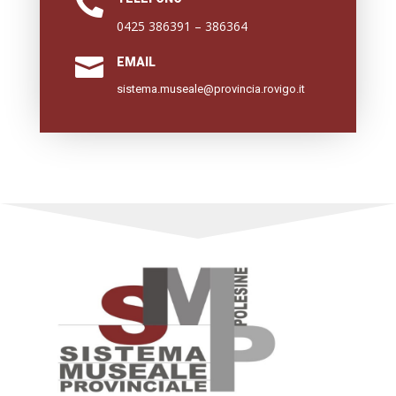

0425 386391 – 386364

EMAIL
sistema.museale@provincia.rovigo.it